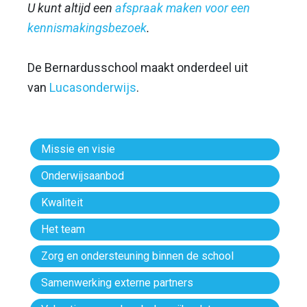
U kunt altijd een
afspraak maken voor een
kennismakingsbezoek
.
De Bernardusschool maakt onderdeel uit
van
Lucasonderwijs
.
Missie en visie
Onderwijsaanbod
Kwaliteit
Het team
Zorg en ondersteuning binnen de school
Samenwerking externe partners