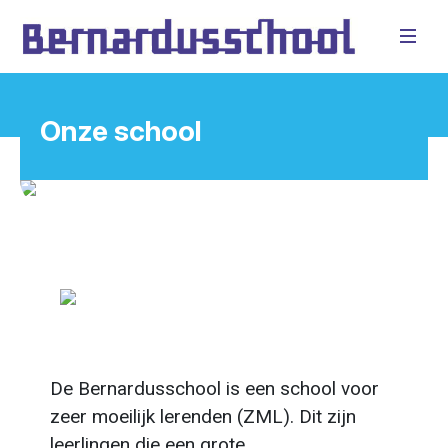
Onze school
Vorige
Volge
De Bernardusschool is een school voor
zeer moeilijk lerenden (ZML). Dit zijn
leerlingen die een grote