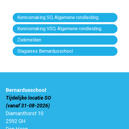
Kennismaking SO, Algemene rondleiding
Kennismaking VSO, Algemene rondleiding
Ziekmelden
Stagiaires Bernardusschool
Bernardusschool
Tijdelijke locatie SO
(vanaf 31-08-2026)
Diamanthorst 10
2592 GH
Den Haag